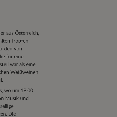
zer aus Österreich,
hlten Tropfen
wurden von
ie für eine
eil war als eine
ischen Weißweinen
l.
es, wo um 19.00
von Musik und
ellige
ten. Die