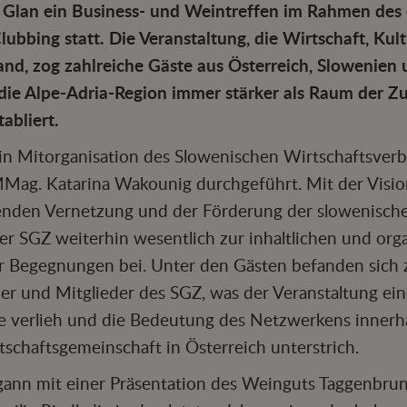
er Glan ein Business- und Weintreffen im Rahmen des
lubbing statt. Die Veranstaltung, die Wirtschaft, Ku
nd, zog zahlreiche Gäste aus Österreich, Slowenien 
h die Alpe-Adria-Region immer stärker als Raum der 
abliert.
in Mitorganisation des Slowenischen Wirtschaftsverb
MMag. Katarina Wakounig durchgeführt. Mit der Visio
enden Vernetzung und der Förderung der slowenische
der SGZ weiterhin wesentlich zur inhaltlichen und org
r Begegnungen bei. Unter den Gästen befanden sich 
er und Mitglieder des SGZ, was der Veranstaltung ei
e verlieh und die Bedeutung des Netzwerkens innerh
schaftsgemeinschaft in Österreich unterstrich.
gann mit einer Präsentation des Weinguts Taggenbru