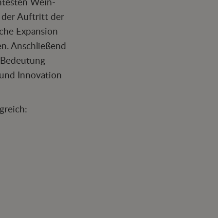
nntesten Wein-
der Auftritt der
iche Expansion
en. Anschließend
e Bedeutung
 und Innovation
greich: