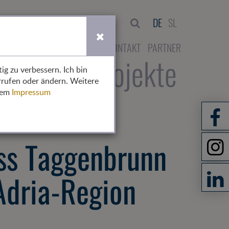
Suche
DE
SL
HOME
ÜBER UNS
KONTAKT
PARTNER
rent)
glieder
Projekte
ig zu verbessern. Ich bin
rrufen oder ändern. Weitere
erem
Impressum
oss Taggenbrunn
Adria-Region