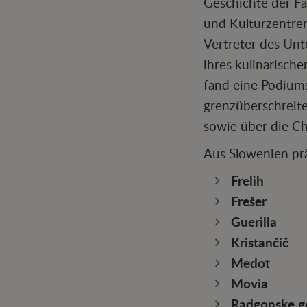
Geschichte der Fa
und Kulturzentren
Vertreter des Unt
ihres kulinarisch
fand eine Podiums
grenzüberschreit
sowie über die Ch
Aus Slowenien prä
Frelih
Frešer
Guerilla
Kristančič
Medot
Movia
Radgonske g