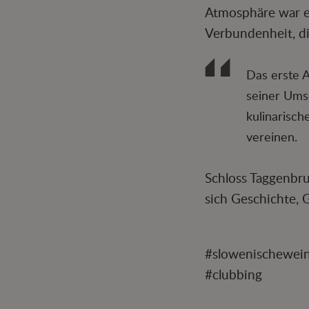
Atmosphäre war e
Verbundenheit, di
Das erste A
seiner Umse
kulinarisch
vereinen.
Schloss Taggenbru
sich Geschichte,
#slowenischewein
#clubbing