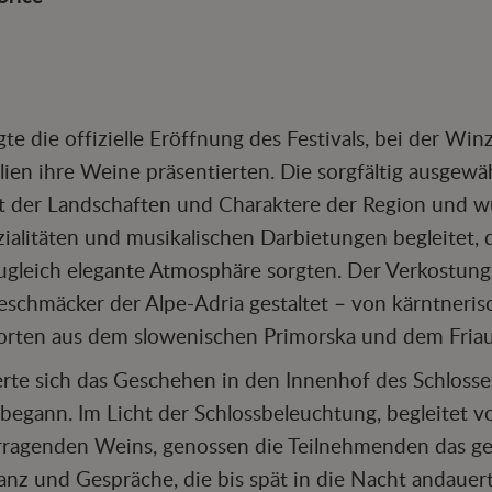
e die offizielle Eröffnung des Festivals, bei der Win
lien ihre Weine präsentierten. Die sorgfältig ausgewä
alt der Landschaften und Charaktere der Region und 
zialitäten und musikalischen Darbietungen begleitet, d
gleich elegante Atmosphäre sorgten. Der Verkostungst
eschmäcker der Alpe-Adria gestaltet – von kärntner
Sorten aus dem slowenischen Primorska und dem Friau
rte sich das Geschehen in den Innenhof des Schloss
begann. Im Licht der Schlossbeleuchtung, begleitet 
rragenden Weins, genossen die Teilnehmenden das ges
nz und Gespräche, die bis spät in die Nacht andauer