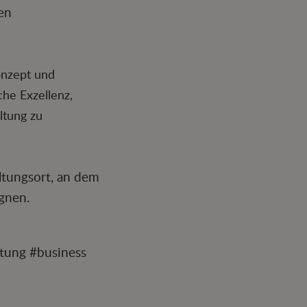
en
onzept und
che Exzellenz,
ltung zu
ltungsort, an dem
gnen.
tung #business