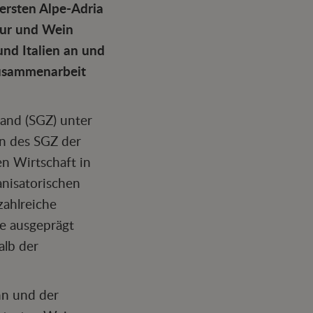
 ersten Alpe-Adria
ltur und Wein
und Italien an und
Zusammenarbeit
and (SGZ) unter
n des SGZ der
n Wirtschaft in
anisatorischen
zahlreiche
ne ausgeprägt
alb der
nn und der