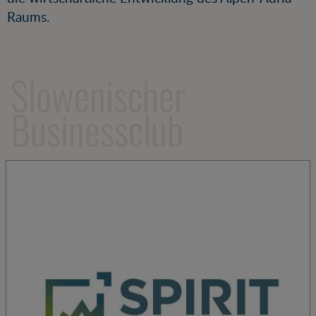
Raums.
Slowenischer
Businessclub