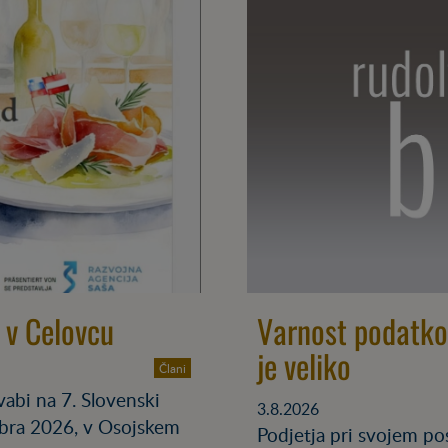
r v Celovcu
Varnost podatkov
je veliko
Člani
abi na 7. Slovenski
3.8.2026
embra 2026, v Osojskem
Podjetja pri svojem po