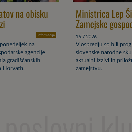
atov na obisku
Ministrica Lep Š
zi
Zamejske gospod
Informacija
16.7.2026
 ponedeljek na
V ospredju so bili pr
spodarske agencije
slovenske narodne sku
ja gradiščanskih
aktualni izzivi in pril
o Horvath.
zamejstvu.
 poslovni kl