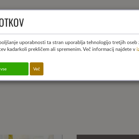
KOTKOV
(CURRENT)
HOME
KDO SMO
KO
aktual
oljšanje uporabnosti ta stran uporablja tehnologijo tretjih oseb 
itev kadarkoli prekličem ali spremenim. Več informacij najdete v
i
 vse
Več