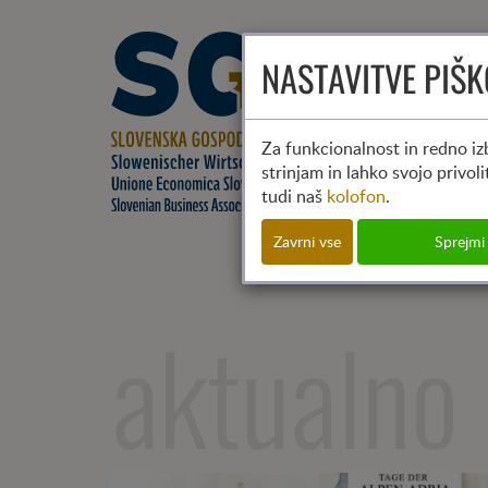
NASTAVITVE PIŠ
Za funkcionalnost in redno izb
strinjam in lahko svojo privol
tudi naš
kolofon
.
Zavrni vse
Sprejmi
aktualno