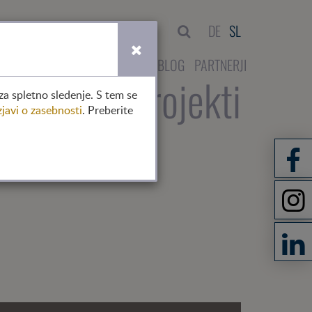
išči
DE
SL
NTAKT
DELOVANJE V AVSTRIJI
BLOG
PARTNERJI
no
člani
projekti
za spletno sledenje. S tem se
zjavi o zasebnosti
. Preberite