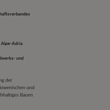
chaftsverbandes
 Alpe-Adria
ndwerks- und
ng der
slowenischen und
chhaltiges Bauen