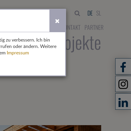
Suche
DE
SL
HOME
ÜBER UNS
KONTAKT
PARTNER
rent)
glieder
Projekte
ig zu verbessern. Ich bin
rrufen oder ändern. Weitere
erem
Impressum