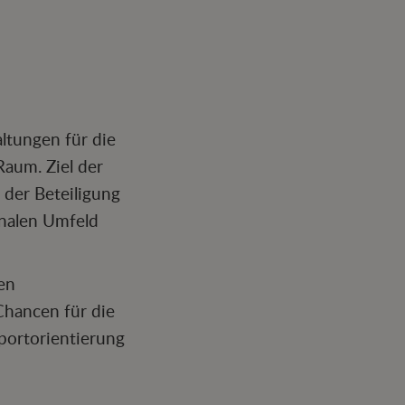
ltungen für die
aum. Ziel der
 der Beteiligung
onalen Umfeld
gen
Chancen für die
portorientierung