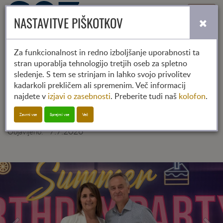
Toggle
NASTAVITVE PIŠKOTKOV
navigati
Za funkcionalnost in redno izboljšanje uporabnosti ta
stran uporablja tehnologijo tretjih oseb za spletno
Predsednik Benjamin Wakounig na
sledenje. S tem se strinjam in lahko svojo privolitev
kadarkoli prekličem ali spremenim. Več informacij
tradicionalnem poletnem sprejemu
najdete v
izjavi o zasebnosti
. Preberite tudi naš
kolofon
.
AHK Srbija v Beogradu
Zavrni vse
Sprejmi vse
Več
7.7.2026
Objavljeno: