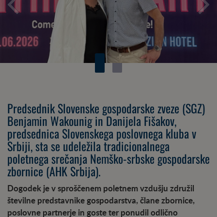
Previous
Predsednik Slovenske gospodarske zveze (SGZ)
Benjamin Wakounig in Danijela Fišakov,
predsednica Slovenskega poslovnega kluba v
Srbiji, sta se udeležila tradicionalnega
poletnega srečanja Nemško-srbske gospodarske
zbornice (AHK Srbija).
Dogodek je v sproščenem poletnem vzdušju združil
številne predstavnike gospodarstva, člane zbornice,
poslovne partnerje in goste ter ponudil odlično