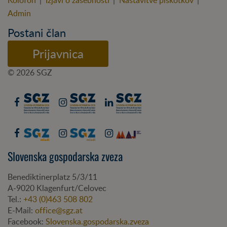
Kolofon
|
Izjavi o zasebnosti
|
Nastavitve piškotkov
|
Admin
Postani član
Prijavnica
© 2026 SGZ
Slovenska gospodarska zveza
Benediktinerplatz 5/3/11
A-
9020
Klagenfurt/Celovec
Tel.:
+43 (0)463 508 802
E-Mail:
office@sgz.at
Facebook:
Slovenska.gospodarska.zveza