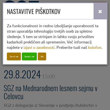
Toggle
NASTAVITVE PIŠKOTKOV
navigati
Za funkcionalnost in redno izboljšanje uporabnosti ta
stran uporablja tehnologijo tretjih oseb za spletno
2023
2024
2025
sledenje. S tem se strinjam in lahko svojo privolitev
01
02
03
04
05
06
07
08
09
10
11
12
kadarkoli prekličem ali spremenim. Več informacij
najdete v
izjavi o zasebnosti
. Preberite tudi naš
kolofon
.
Izberi kategorijo
Zavrni vse
Sprejmi vse
Več
29.8.2024
15:00
SGZ na Mednarodnem lesnem sejmu v
Celovcu
SGZ z delegacijo iz Slovenije v podjetju Ruhdorfer v