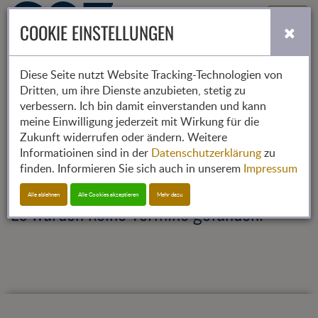
Toggle
COOKIE EINSTELLUNGEN
navigati
Diese Seite nutzt Website Tracking-Technologien von
Dritten, um ihre Dienste anzubieten, stetig zu
2024
2025
2026
verbessern. Ich bin damit einverstanden und kann
01
02
03
04
05
06
07
08
09
10
11
12
meine Einwilligung jederzeit mit Wirkung für die
Zukunft widerrufen oder ändern. Weitere
Informatioinen sind in der
Datenschutzerklärung
zu
Partnerveranstaltung
finden. Informieren Sie sich auch in unserem
Impressum
Alle ablehnen
Alle Cookies akzeptieren
Mehr dazu
Es wurden keine Termine gefunden!