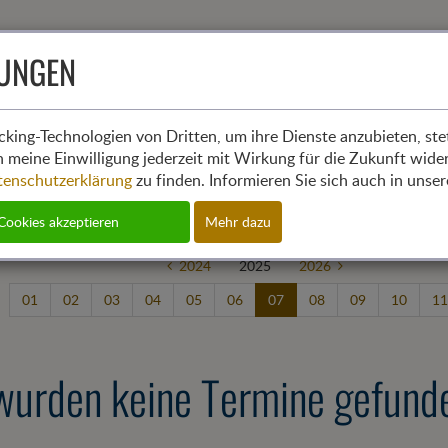
LUNGEN
Aktuelles
Mit
cking-Technologien von Dritten, um ihre Dienste anzubieten, stet
 meine Einwilligung jederzeit mit Wirkung für die Zukunft wide
tenschutzerklärung
zu finden. Informieren Sie sich auch in uns
 Cookies akzeptieren
Mehr dazu
2024
2025
2026
01
02
03
04
05
06
07
08
09
10
11
wurden keine Termine gefund