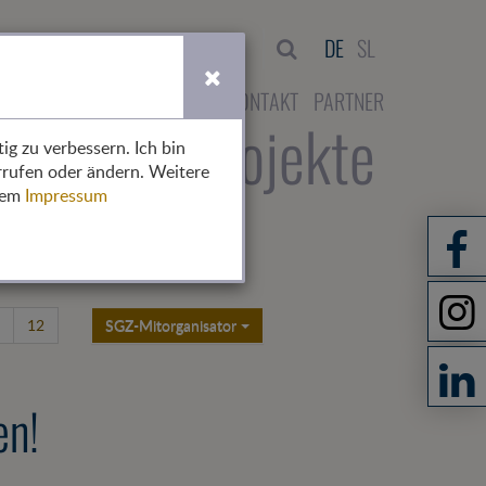
Suche
DE
SL
HOME
ÜBER UNS
KONTAKT
PARTNER
glieder
Projekte
ig zu verbessern. Ich bin
rrufen oder ändern. Weitere
erem
Impressum
12
SGZ-Mitorganisator
en!