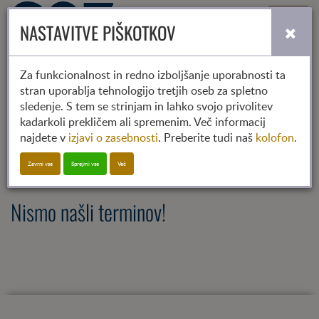
Toggle
NASTAVITVE PIŠKOTKOV
navigati
Za funkcionalnost in redno izboljšanje uporabnosti ta
stran uporablja tehnologijo tretjih oseb za spletno
2026
2027
2028
sledenje. S tem se strinjam in lahko svojo privolitev
01
02
03
04
05
06
07
08
09
10
11
12
kadarkoli prekličem ali spremenim. Več informacij
najdete v
izjavi o zasebnosti
. Preberite tudi naš
kolofon
.
SGZ-Termin
Zavrni vse
Sprejmi vse
Več
Nismo našli terminov!