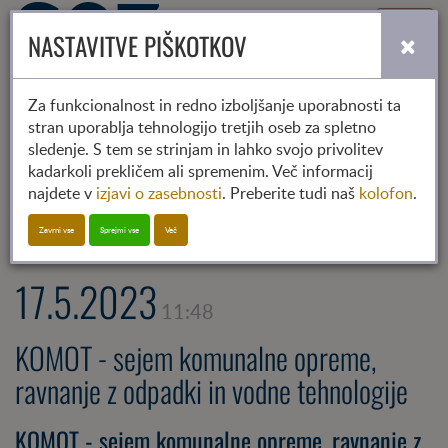
Toggle
NASTAVITVE PIŠKOTKOV
navigati
Za funkcionalnost in redno izboljšanje uporabnosti ta
stran uporablja tehnologijo tretjih oseb za spletno
2022
2023
2024
sledenje. S tem se strinjam in lahko svojo privolitev
01
02
03
04
05
06
07
08
09
10
11
12
kadarkoli prekličem ali spremenim. Več informacij
najdete v
izjavi o zasebnosti
. Preberite tudi naš
kolofon
.
Prireditev Partnerjev
Zavrni vse
Sprejmi vse
Več
17.5.2023
11:48
KOMOT - sejem komunalne opreme,
ravnanje z odpadki in vodne tehnologije
KOMOT - sejem komunalne opreme, ravnanje z