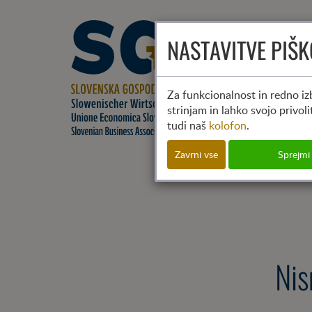
NASTAVITVE PIŠ
Za funkcionalnost in redno izb
strinjam in lahko svojo privol
tudi naš
kolofon
.
Zavrni vse
Sprejmi
Nis