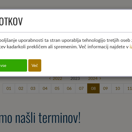
KOTKOV
HOME
KDO SMO
KO
aktual
oljšanje uporabnosti ta stran uporablja tehnologijo tretjih oseb 
itev kadarkoli prekličem ali spremenim. Več informacij najdete v
i
 vse
Več
2022
2023
2024
01
02
03
04
05
06
07
08
09
10
11
mo našli terminov!