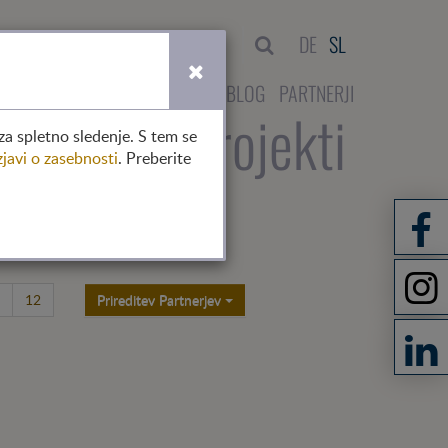
išči
DE
SL
NTAKT
DELOVANJE V AVSTRIJI
BLOG
PARTNERJI
no
člani
projekti
za spletno sledenje. S tem se
zjavi o zasebnosti
. Preberite
12
Prireditev Partnerjev