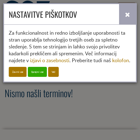
Toggle
NASTAVITVE PIŠKOTKOV
navigati
Za funkcionalnost in redno izboljšanje uporabnosti ta
stran uporablja tehnologijo tretjih oseb za spletno
2022
2023
2024
sledenje. S tem se strinjam in lahko svojo privolitev
01
02
03
04
05
06
07
08
09
10
11
12
kadarkoli prekličem ali spremenim. Več informacij
najdete v
izjavi o zasebnosti
. Preberite tudi naš
kolofon
.
SGZ-Soorganizator
Zavrni vse
Sprejmi vse
Več
Nismo našli terminov!