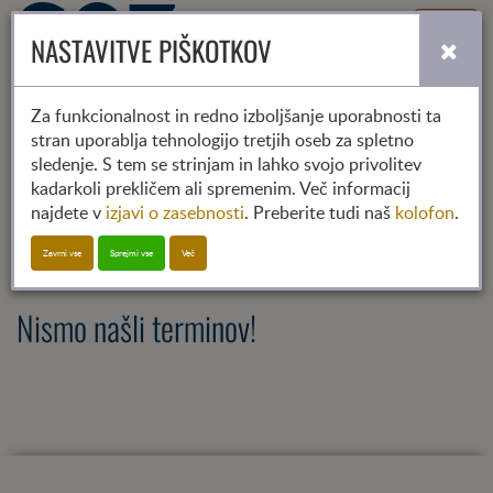
Toggle
NASTAVITVE PIŠKOTKOV
navigati
Za funkcionalnost in redno izboljšanje uporabnosti ta
stran uporablja tehnologijo tretjih oseb za spletno
2023
2024
2025
sledenje. S tem se strinjam in lahko svojo privolitev
01
02
03
04
05
06
07
08
09
10
11
12
kadarkoli prekličem ali spremenim. Več informacij
najdete v
izjavi o zasebnosti
. Preberite tudi naš
kolofon
.
SGZ-Soorganizator
Zavrni vse
Sprejmi vse
Več
Nismo našli terminov!