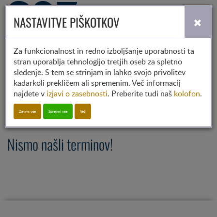
Toggle
NASTAVITVE PIŠKOTKOV
navigati
Za funkcionalnost in redno izboljšanje uporabnosti ta
stran uporablja tehnologijo tretjih oseb za spletno
2023
2024
2025
sledenje. S tem se strinjam in lahko svojo privolitev
01
02
03
04
05
06
07
08
09
10
11
12
kadarkoli prekličem ali spremenim. Več informacij
najdete v
izjavi o zasebnosti
. Preberite tudi naš
kolofon
.
SGZ-Termin
Zavrni vse
Sprejmi vse
Več
Nismo našli terminov!