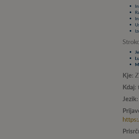
In
Ra
In
Us
Iz
Stroko
Je
L
Mi
Kje
: 
Kdaj
:
Jezik
Prijav
https
Prisrč