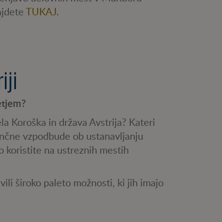
ajdete
TUKAJ
.
iji
etjem?
 Koroška in država Avstrija? Kateri
nančne vzpodbude ob ustanavljanju
o koristite na ustreznih mestih
ili široko paleto možnosti, ki jih imajo