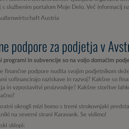
j s službenim portalom Moje Delo. Več informacij n
Außenwirtschaft Austria
ne podpore za podjetja v Avstr
i programi in subvencije so na voljo domačim podj
e finančne podpore nudita svojim podjetnikom dežela
mi sofinancirajo raziskave in razvoj? Kakšne so fi
ja in vzpostavitvi proizvodnje? Kakšne storitve lahk
lačno?
ratni okrogli mizi bomo s tremi strokovnjaki predstav
niki na severni strani Karavank. Se vidimo!
ki sklopi: