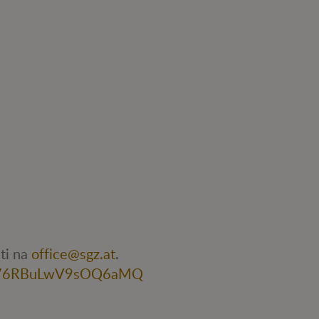
ti na
office@sgz.at
.
jZg76RBuLwV9sOQ6aMQ