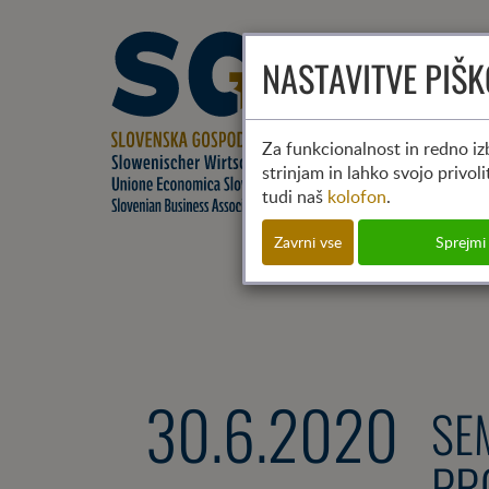
NASTAVITVE PIŠ
Za funkcionalnost in redno izb
strinjam in lahko svojo privol
tudi naš
kolofon
.
Zavrni vse
Sprejmi
30.6.2020
SE
PR