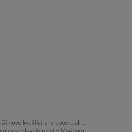
ašli nove kvalificirane potencialne
menjavo delovnih mest v Mariboru