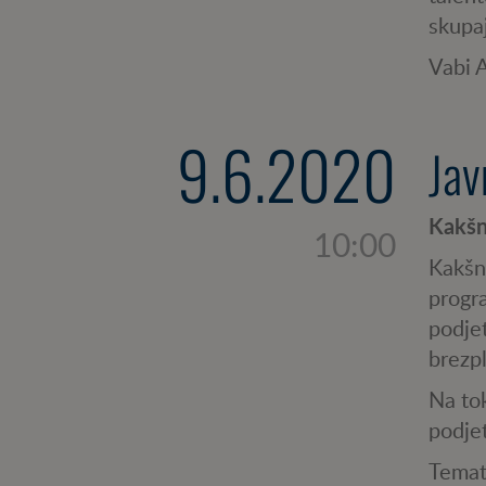
skupa
Vabi 
9.6.2020
Jav
Kakšn
10:00
Kakšn
progra
podjet
brezp
Na tok
podjet
Temats