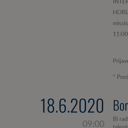
INTE
HORI
missi
11:00
Prija
* Pre
18.6.2020
Bor
Bi rad
09:00
talen