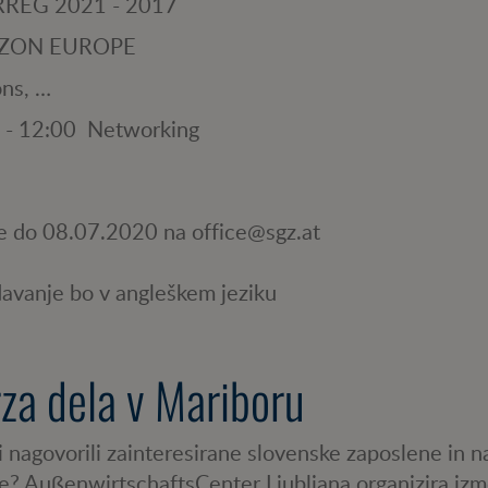
RREG 2021 - 2017
ZON EUROPE
ons, …
 - 12:00 Networking
ve do 08.07.2020 na office@sgz.at
davanje bo v angleškem jeziku
za dela v Mariboru
i nagovorili zainteresirane slovenske zaposlene in n
te? AußenwirtschaftsCenter Ljubljana organizira iz