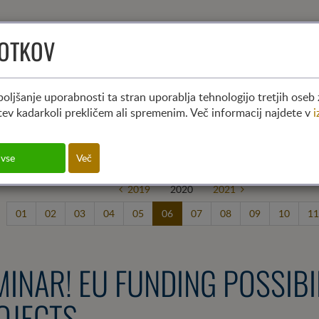
KOTKOV
HOME
KDO SMO
KO
aktual
oljšanje uporabnosti ta stran uporablja tehnologijo tretjih oseb 
itev kadarkoli prekličem ali spremenim. Več informacij najdete v
i
 vse
Več
2019
2020
2021
01
02
03
04
05
06
07
08
09
10
11
MINAR! EU FUNDING POSSIBI
OJECTS