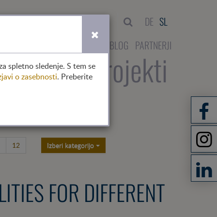
išči
DE
SL
NTAKT
DELOVANJE V AVSTRIJI
BLOG
PARTNERJI
no
člani
projekti
za spletno sledenje. S tem se
zjavi o zasebnosti
. Preberite
12
Izberi kategorijo
LITIES FOR DIFFERENT