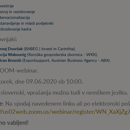
vesticije
zvoj in raziskovanje
ternacionalizacija
tanavljanje in mladi podjetniki
obraževanje kadra
vnjaki:
rnej Dvoršak
(BABEG | Invest in Carinthia),
ucija Wakounig
(Koroška gospodarska zbornica - WKK),
ran Breznik
(Exportsupport, Austrian Business Agency - ABA).
ZOOM-webinar.
 torek, dne 09.06.2020 ob 10:00.
: slovenski, vprašanja možna tudi v nemškem jeziku.
e
: Na spodaj navedenem linku ali po elektronski poš
://us02web.zoom.us/webinar/register/WN_XaX
no vabljeni!