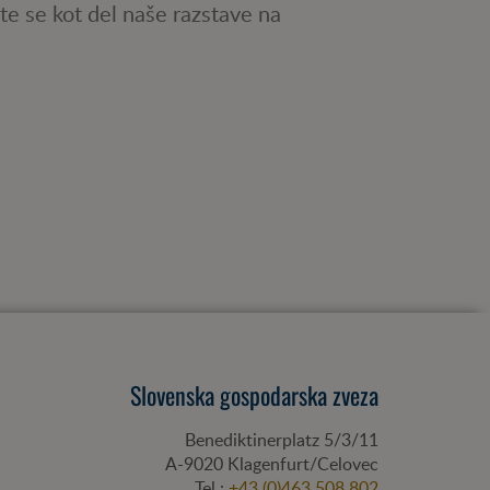
te se kot del naše razstave na
Slovenska gospodarska zveza
Benediktinerplatz 5/3/11
A-
9020
Klagenfurt/Celovec
Tel.:
+43 (0)463 508 802