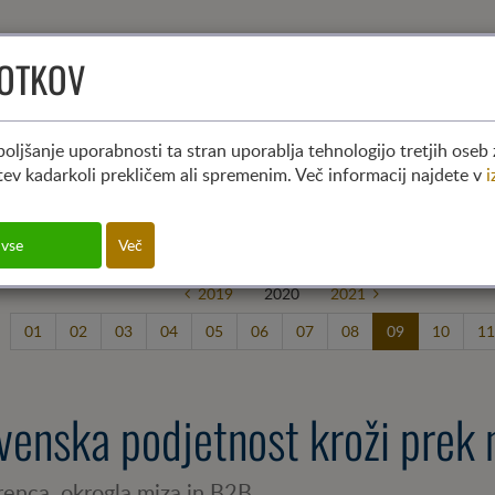
KOTKOV
HOME
KDO SMO
KO
aktual
oljšanje uporabnosti ta stran uporablja tehnologijo tretjih oseb 
itev kadarkoli prekličem ali spremenim. Več informacij najdete v
i
 vse
Več
2019
2020
2021
01
02
03
04
05
06
07
08
09
10
11
venska podjetnost kroži prek
renca, okrogla miza in B2B