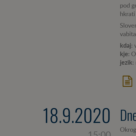
pod g
hkrati
Slove
vabita
kdaj
:
kje
: 
jezik
:
18.9.2020
Dne
Okrogl
15:00