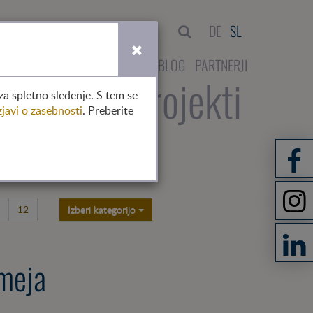
išči
DE
SL
NTAKT
DELOVANJE V AVSTRIJI
BLOG
PARTNERJI
no
člani
projekti
za spletno sledenje. S tem se
zjavi o zasebnosti
. Preberite
12
Izberi kategorijo
 meja