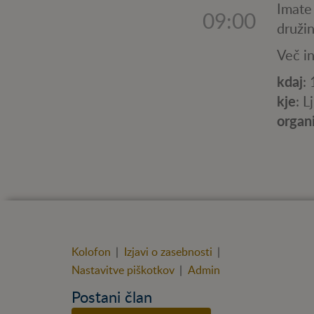
Imate 
09:00
druži
Več i
kdaj
:
kje
: L
organ
Kolofon
|
Izjavi o zasebnosti
|
Nastavitve piškotkov
|
Admin
Postani član