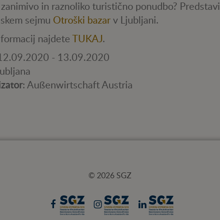
zanimivo in raznoliko turistično ponudbo? Predstavi
nskem sejmu
Otroški bazar
v Ljubljani.
nformacij najdete
TUKAJ
.
 12.09.2020 - 13.09.2020
jubljana
izator
: Außenwirtschaft Austria
© 2026 SGZ