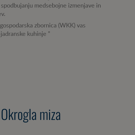
n spodbujanju medsebojne izmenjave in
jev.
 gospodarska zbornica (WKK) vas
-jadranske kuhinje ”
 Okrogla miza