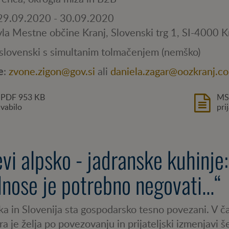
 29.09.2020 - 30.09.2020
vla Mestne občine Kranj, Slovenski trg 1, SI-4000 K
 slovenski s simultanim tolmačenjem (nemško)
e
:
zvone.zigon@gov.si
ali
daniela.zagar@oozkranj.c
PDF
953 KB
MS
vabilo
pri
vi alpsko - jadranske kuhinje
nose je potrebno negovati...“
a in Slovenija sta gospodarsko tesno povezani. V č
a je želja po povezovanju in prijateljski izmenjavi