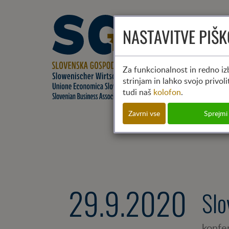
NASTAVITVE PIŠ
Za funkcionalnost in redno izb
strinjam in lahko svojo privol
tudi naš
kolofon
.
Zavrni vse
Sprejmi
29.9.2020
Slo
konfe