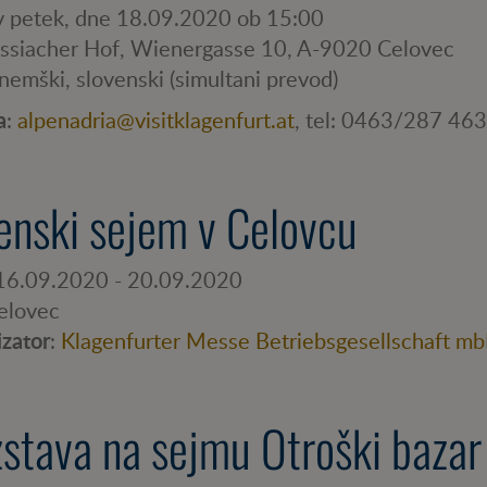
 v petek, dne 18.09.2020 ob 15:00
Ossiacher Hof, Wienergasse 10, A-9020 Celovec
 nemški, slovenski (simultani prevod)
a
:
alpenadria@visitklagenfurt.at
, tel: 0463/287 463
enski sejem v Celovcu
 16.09.2020 - 20.09.2020
Celovec
izator
:
Klagenfurter Messe Betriebsgesellschaft m
stava na sejmu Otroški bazar