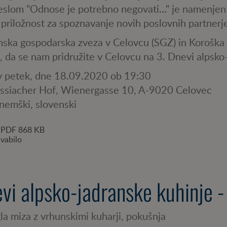
eslom "Odnose je potrebno negovati..." je namenje
 priložnost za spoznavanje novih poslovnih partner
nska gospodarska zveza v Celovcu (SGZ) in Koroška
, da se nam pridružite v Celovcu na 3. Dnevi alpsko
 v petek, dne 18.09.2020 ob 19:30
Ossiacher Hof, Wienergasse 10, A-9020 Celovec
 nemški, slovenski
PDF
868 KB
vabilo
vi alpsko-jadranske kuhinje -
a miza z vrhunskimi kuharji, pokušnja