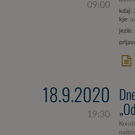
09:00
kdaj
:
kje
: a
jezik
:
prijav
18.9.2020
Dne
„Od
19:30
Korošk
nadzor