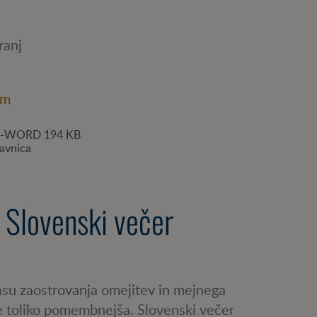
ranj
om
-WORD
194 KB
javnica
: Slovenski večer
asu zaostrovanja omejitev in mejnega
 še toliko pomembnejša. Slovenski večer