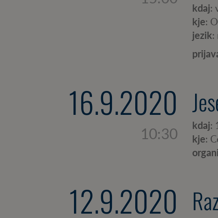
kdaj
:
kje
: 
jezik
:
prijav
16.9.2020
Jes
kdaj
:
10:30
kje
: 
organ
12.9.2020
Raz