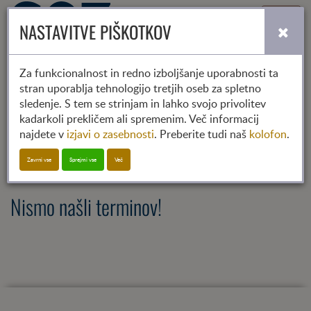
Toggle
NASTAVITVE PIŠKOTKOV
navigati
Za funkcionalnost in redno izboljšanje uporabnosti ta
stran uporablja tehnologijo tretjih oseb za spletno
2025
2026
2027
sledenje. S tem se strinjam in lahko svojo privolitev
01
02
03
04
05
06
07
08
09
10
11
12
kadarkoli prekličem ali spremenim. Več informacij
najdete v
izjavi o zasebnosti
. Preberite tudi naš
kolofon
.
SGZ-Termin
Zavrni vse
Sprejmi vse
Več
Nismo našli terminov!