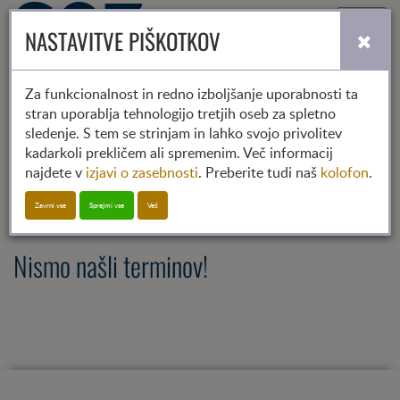
Toggle
NASTAVITVE PIŠKOTKOV
navigati
Za funkcionalnost in redno izboljšanje uporabnosti ta
stran uporablja tehnologijo tretjih oseb za spletno
2025
2026
2027
sledenje. S tem se strinjam in lahko svojo privolitev
01
02
03
04
05
06
07
08
09
10
11
12
kadarkoli prekličem ali spremenim. Več informacij
najdete v
izjavi o zasebnosti
. Preberite tudi naš
kolofon
.
SGZ-Termin
Zavrni vse
Sprejmi vse
Več
Nismo našli terminov!