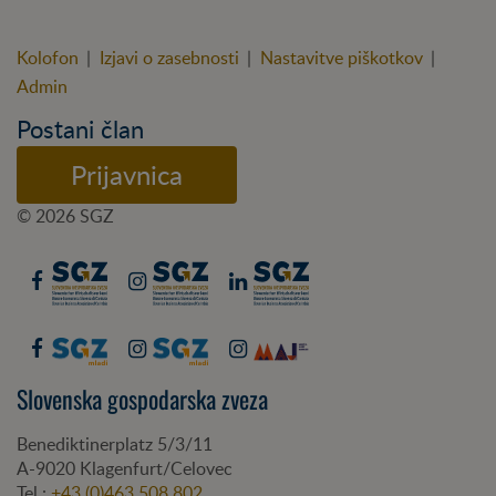
Kolofon
|
Izjavi o zasebnosti
|
Nastavitve piškotkov
|
Admin
Postani član
Prijavnica
© 2026 SGZ
Slovenska gospodarska zveza
Benediktinerplatz 5/3/11
A-
9020
Klagenfurt/Celovec
Tel.:
+43 (0)463 508 802