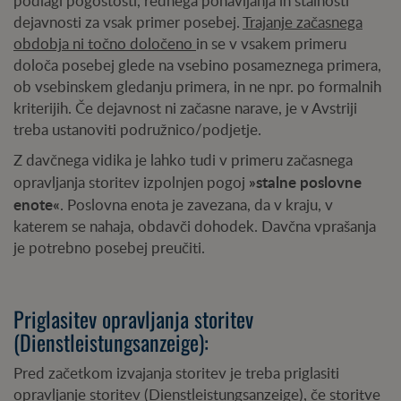
podlagi pogostosti, rednega ponavljanja in stalnosti
dejavnosti za vsak primer posebej.
Trajanje začasnega
obdobja ni točno določeno
in se v vsakem primeru
določa posebej glede na vsebino posameznega primera,
ob vsebinskem gledanju primera, in ne npr. po formalnih
kriterijih. Če dejavnost ni začasne narave, je v Avstriji
treba ustanoviti podružnico/podjetje.
Z davčnega vidika je lahko tudi v primeru začasnega
»stalne poslovne
opravljanja storitev izpolnjen pogoj
enote«
. Poslovna enota je zavezana, da v kraju, v
katerem se nahaja, obdavči dohodek. Davčna vprašanja
je potrebno posebej preučiti.
Priglasitev opravljanja storitev
(Dienstleistungsanzeige):
Pred začetkom izvajanja storitev je treba priglasiti
opravljanje storitev (Dienstleistungsanzeige), če storitve