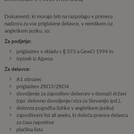
Dokumenti, ki morajo biti na razpolago v primeru
nadzora za vse priglašene delavce, v nemškem oz.
angleškem jeziku, so:
Za podjetje:
priglasitev v skladu s § 373 a GewO 1994 in
izpisek iz Ajpesa.
Za delavce:
A1 obrazec
priglasitev ZKO3/ZKO4
dovoljenje za zaposlitev delavcev v domači državi
(npr. delovno dovoljenje/viza za Slovenijo ipd.),
delovna pogodba (lahko v angleškem jeziku)
zaposlitveni list ali aneks, ki določa pravice delavca
za časa napotitve
plačilna lista