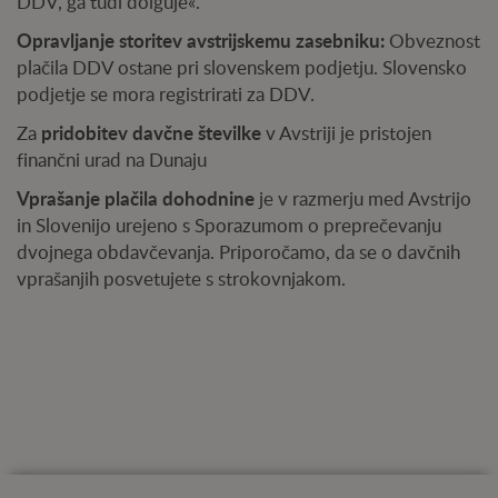
DDV, ga tudi dolguje«.
Opravljanje storitev avstrijskemu zasebniku:
Obveznost
plačila DDV ostane pri slovenskem podjetju. Slovensko
podjetje se mora registrirati za DDV.
pridobitev davčne številke
Za
v Avstriji je pristojen
finančni urad na Dunaju
Vprašanje plačila dohodnine
je v razmerju med Avstrijo
in Slovenijo urejeno s Sporazumom o preprečevanju
dvojnega obdavčevanja. Priporočamo, da se o davčnih
vprašanjih posvetujete s strokovnjakom.