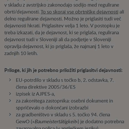
v skladu z avstrijsko zakonodajo sodijo med regulirane
obrti/dejavnosti.
To so skoraj vse obrtniške dejavnosti
ali
delno regulirane dejavnosti. Možno je priglasiti tudi več
dejavnosti hkrati. Priglasitev velja 1 leto. V postopku je
treba izkazati, da je dejavnost, ki se priglaša, regulirana
dejavnost tudi v Sloveniji ali da podjetje v Sloveniji
opravlja dejavnost, ki jo priglaša, že najmanj 1 leto v
zadnjih 10 letih.
Priloge, ki jih je potrebno priložiti priglasitvi dejavnosti:
EU-potrdilo v skladu s točko b, 2. odstavka, 7.
člena direktive 2005/36/ES
izpisek iz AJPES-a,
za zakonitega zastopnika: osebni dokument in
sppričevalo o dokončani izobrazbi
za gradbeništvo v skladu s 5. točko 94. člena
GewO (»
Baumeistertätigkeit
«) je dodatno potrebna
zavarovalna polica (v angleškem jeziku).