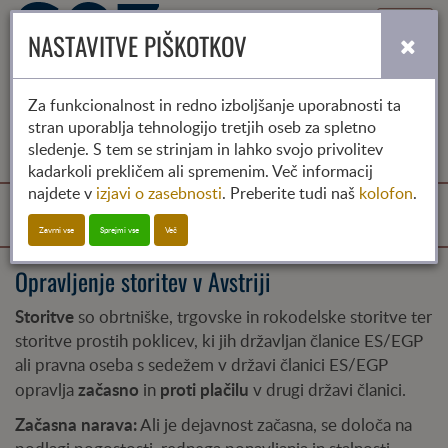
Toggle
NASTAVITVE PIŠKOTKOV
navigati
Za funkcionalnost in redno izboljšanje uporabnosti ta
stran uporablja tehnologijo tretjih oseb za spletno
sledenje. S tem se strinjam in lahko svojo privolitev
kadarkoli prekličem ali spremenim. Več informacij
najdete v
izjavi o zasebnosti
. Preberite tudi naš
kolofon
.
Opravljenje storitev
Tog
Zavrni vse
Sprejmi vse
Več
Opravljenje storitev v Avstriji
navi
Storitve
so obrtniške, trgovske in rokodelske storitve ter
storitve prostih poklicev, ki jih državljan članice ES/EGP
ali pravna oseba s sedežem v državi članici ES/EGP
začasno
proti plačilu
opravlja
in
v drugi državi članici.
Začasna narava:
Ali je dejavnost začasna, se določa na