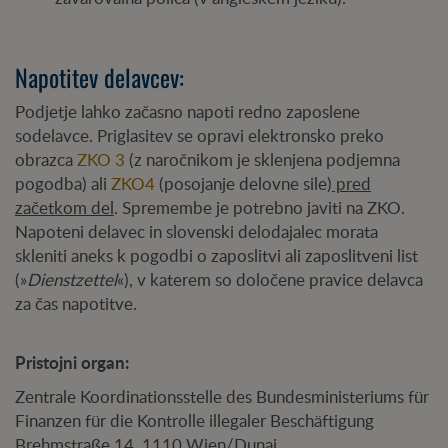
Napotitev delavcev:
Podjetje lahko začasno napoti redno zaposlene
sodelavce. Priglasitev se opravi elektronsko preko
obrazca
ZKO 3
(z naročnikom je sklenjena podjemna
pogodba) ali
ZKO4
(posojanje delovne sile)
pred
začetkom del
. Spremembe je potrebno javiti na ZKO.
Napoteni delavec in slovenski delodajalec morata
skleniti aneks k pogodbi o zaposlitvi ali zaposlitveni list
(»
Dienstzettel
«), v katerem so določene pravice delavca
za čas napotitve.
Pristojni organ:
Zentrale Koordinationsstelle des Bundesministeriums für
Finanzen für die Kontrolle illegaler Beschäftigung
Brehmstraße 14, 1110 Wien/Dunaj