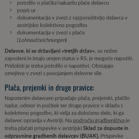
potrdilo o plačilu/nakazilu plače delavcu
popis ur
dokumentacija v zvezi z razporeditvijo delavca v
avstrijsko kolektivno pogodbo
dokumentacija v zvezi s plačo
(
Lohnaufzeichnungen
)
Delavce, ki so državljani »tretjih držav«
, so redno
zaposleni in imajo urejen status v RS, je mogoče napotiti.
Pridobiti je treba potrdilo o napotitvi. Obstajajo
omejitve v zvezi s posojanjem delovne sile.
Plača, prejemki in druge pravice:
Napotenim delavcem pripadajo plača, prejemki, plačilo
nadur, odmor in počitek ter druge pravice v skladu s
kolektivno pogodbo, ki velja za določeno delo, ki ga
delavec opravlja v Avstriji. Na
področju gradbeništva
je
Sklad za dopuste in
treba plačati prispevke v avstrijski
odpravnine gradbenih delavcev (BUAK).
Prispevke